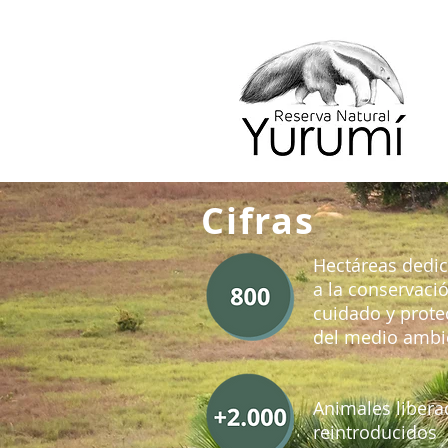
Cifras
Hectáreas dedi
a la conservació
cuidado y prote
del medio ambi
Animales libera
reintroducidos