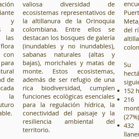
encu
ación
valiosa diversidad de
iante
ecosistemas representativos de
Puer
as y
la altillanura de la Orinoquia
Meta
as a
colombiana. Entre ellos se
del r
 las
destacan los bosques de galería
alti
flora
(inundables y no inundables),
colo
 con
sabanas naturales (altas y
para
bajas), morichales y matas de
Su 
tural
monte. Estos ecosistemas,
hect
ad de
además de ser refugio de una
sigui
 cada
rica biodiversidad, cumplen
152 h
n la
funciones ecológicas esenciales
216
turo
para la regulación hídrica, la
mont
ble.
conectividad del paisaje y la
(27%
resiliencia ambiental del
432 
territorio.
llane