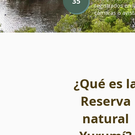
registrados en l
cámaras o avist
¿Qué es l
Reserva
natural