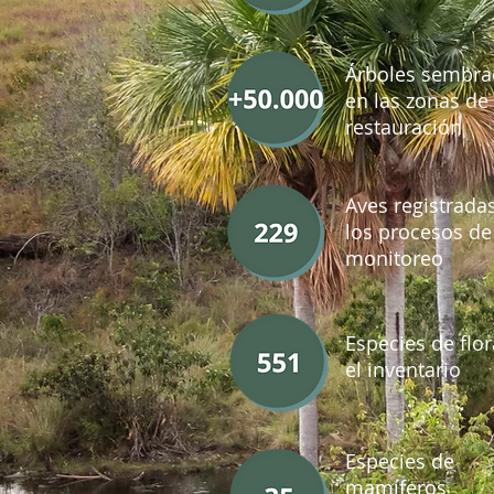
Árboles sembr
en las zonas de
restauración
Aves registrada
los procesos de
monitoreo
Especies de flo
el inventario
Especies de
mamíferos