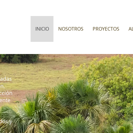
INICIO
NOSOTROS
PROYECTOS
A
cadas
n,
cción
ente
dos y