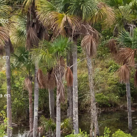
ados
s en
ra en