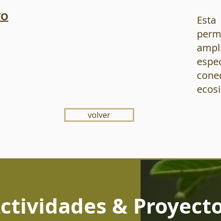
YO
Esta
perm
ampl
esp
con
ecosi
volver
ctividades & Proyect